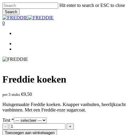
Skip
Hit enter to search or ESC to close
to
Search
main
Close
content
Search
0
Menu
facebook
linkedin
instagram
whatsapp
phone
email
Menu
Freddie koeken
€
9,50
per 3 stuks
Huisgemaakte Freddie koeken. Knapper vanbuiten, heerlijkzacht
vanbinnen. Met een Freddie-roze sugarcoat.
Test
*
Freddie
koeken
Toevoegen aan winkelwagen