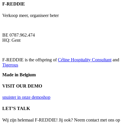
Share
F-REDDIE
kan
gekozen
worden
Verkoop meer, organiseer beter
op
de
productpagina
BE 0787.962.474
HQ: Gent
F-REDDIE is the offspring of
Céline Hospitality Consultant
and
Tigerous
Made in Belgium
VISIT OUR DEMO
snuister in onze demoshop
LET’S TALK
Wij zijn helemaal F-REDDIE! Jij ook? Neem contact met ons op