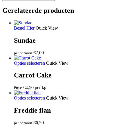
aantal
Gerelateerde producten
Bestel Hier
Quick View
Sundae
€
7,00
per persoon
Opties selecteren
Quick View
Carrot Cake
€
4,50
per kg
Prijs:
Dit
Opties selecteren
Quick View
product
heeft
Freddie flan
meerdere
variaties.
€
6,50
per persoon
Deze
optie